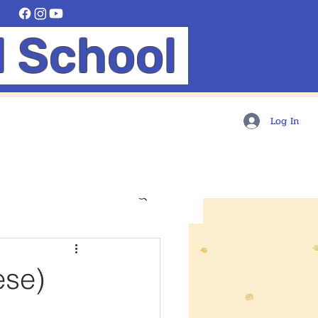
l School
Log In
ese)