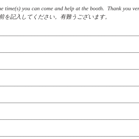
the time(s) you can come and help at the booth.  Thank yo
前を記入してください。有難うございます。
___________________________________________________
___________________________________________________
___________________________________________________
___________________________________________________
___________________________________________________
___________________________________________________
___________________________________________________