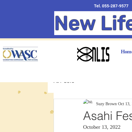
Tel. 055-287-9577
New Lif
Hom
All Posts
Suzy Brown
Oct 13,
Asahi Fes
October 13, 2022