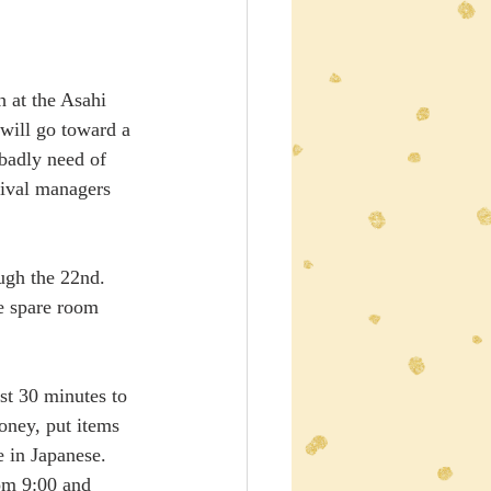
h at the Asahi 
will go toward a 
badly need of 
tival managers 
 
ugh the 22nd.  
e spare room 
oney, put items 
 in Japanese.  
rom 9:00 and 