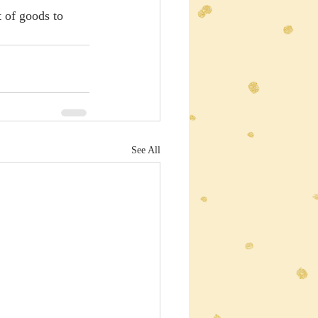
 of goods to 
See All