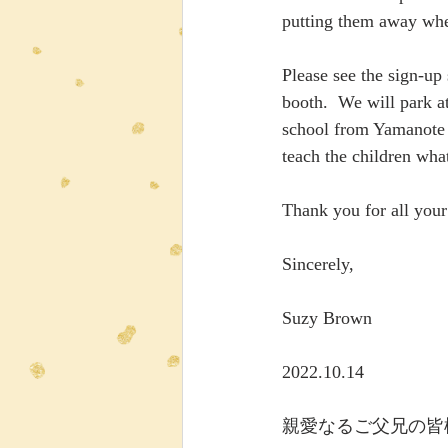
putting them away when
Please see the sign-up
booth.  We will park a
school from Yamanote D
teach the children what
Thank you for all your
Sincerely,
Suzy Brown
2022.10.14
親愛なるご父兄の皆