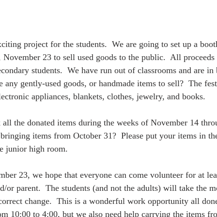
iting project for the students.  We are going to set up a boot
 November 23 to sell used goods to the public.  All proceeds 
econdary students.  We have run out of classrooms and are in 
 any gently-used goods, or handmade items to sell?  The fes
ectronic appliances, blankets, clothes, jewelry, and books.    
 all the donated items during the weeks of November 14 thro
 bringing items from October 31?  Please put your items in th
he junior high room. 
/or parent.  The students (and not the adults) will take the m
correct change.  This is a wonderful work opportunity all done
rom 10:00 to 4:00, but we also need help carrying the items f