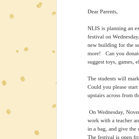
Dear Parents,
NLIS is planning an exc
festival on Wednesday,
new building for the s
more!   
Can you donate
suggest toys, games, el
The students will mark
Could you please start
upstairs across from t
 On Wednesday, November 23, we hope that everyone can come volunteer for at least 30 minutes to 
work with a teacher and
in a bag, and give the 
The festival is open f