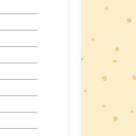
______________
______________
______________
______________
______________
______________
______________
______________